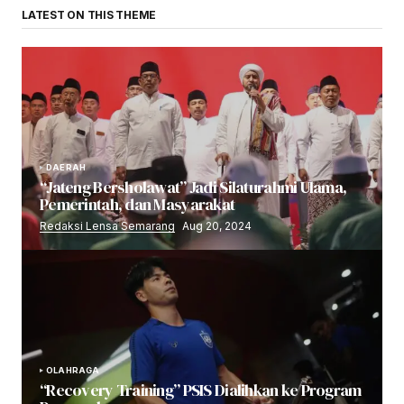
LATEST ON THIS THEME
DAERAH
“Jateng Bersholawat” Jadi Silaturahmi Ulama,
Pemerintah, dan Masyarakat
Redaksi Lensa Semarang
Aug 20, 2024
OLAHRAGA
“Recovery Training” PSIS Dialihkan ke Program