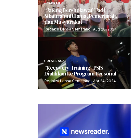
DAERAH
“Jateng Bersholawat” Jadi
Silaturahmi Ulama, Pemerintah,
dan Masyarakat
Redaksi Lensa Semarang
Aug 20, 2024
OLAHRAGA
“Recovery Training” PSIS
Dialihkan ke Program Personal
Redaksi Lensa Semarang
Apr 24, 2024