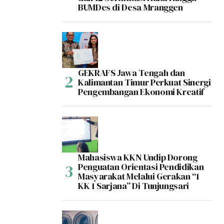
BUMDes di Desa Mranggen
GEKRAFS Jawa Tengah dan
Kalimantan Timur Perkuat Sinergi
Pengembangan Ekonomi Kreatif
Mahasiswa KKN Undip Dorong
Penguatan Orientasi Pendidikan
Masyarakat Melalui Gerakan “1
KK 1 Sarjana” Di Tunjungsari