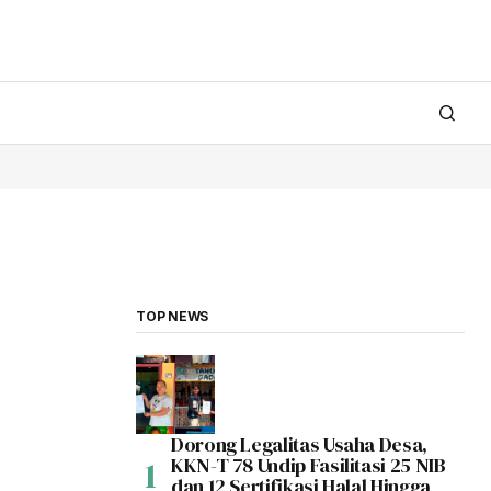
TOP NEWS
Dorong Legalitas Usaha Desa,
KKN-T 78 Undip Fasilitasi 25 NIB
dan 12 Sertifikasi Halal Hingga