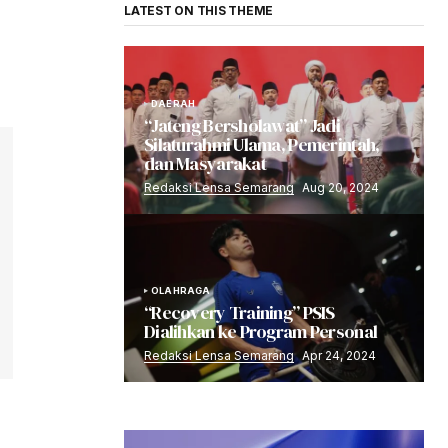
LATEST ON THIS THEME
DAERAH
“Jateng Bersholawat” Jadi
Silaturahmi Ulama, Pemerintah,
dan Masyarakat
Redaksi Lensa Semarang
Aug 20, 2024
OLAHRAGA
“Recovery Training” PSIS
Dialihkan ke Program Personal
Redaksi Lensa Semarang
Apr 24, 2024