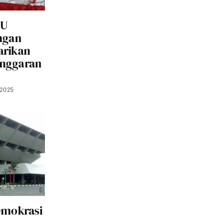
UU
ngan
Carikan
Anggaran
 2025
emokrasi