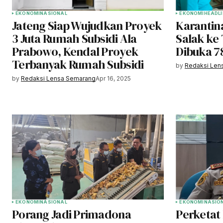
EKONOMI
NASIONAL
EKONOMI
HEADLI
Jateng Siap Wujudkan Proyek
Karantin
3 Juta Rumah Subsidi Ala
Salak ke
Prabowo, Kendal Proyek
Dibuka 7
Terbanyak Rumah Subsidi
by
Redaksi Len
by
Redaksi Lensa Semarang
Apr 16, 2025
EKONOMI
NASIONAL
EKONOMI
NASIO
Porang Jadi Primadona
Perketat