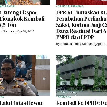
NE
NASIONAL
NASIONAL
TRENDING
a Jateng Ekspor
DPR RI Tuntaskan R
 Tiongkok Kembali
Perubahan Perlindu
8,5 Ton
Saksi, Korban Janji 
Dana Restitusi Dari 
sa Semarang
Apr 19, 2025
BNPB dan LPDP
by
Redaksi Lensa Semarang
Apr 28,
NAL
NASIONAL
 Lalu Lintas Hewan
Kembali ke DPRD: D