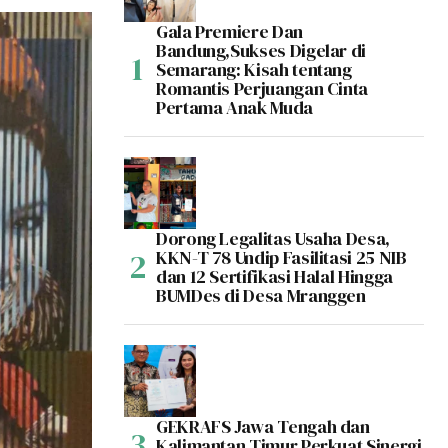
Gala Premiere Dan
Bandung,Sukses Digelar di
Semarang: Kisah tentang
Romantis Perjuangan Cinta
Pertama Anak Muda
Dorong Legalitas Usaha Desa,
KKN-T 78 Undip Fasilitasi 25 NIB
dan 12 Sertifikasi Halal Hingga
BUMDes di Desa Mranggen
GEKRAFS Jawa Tengah dan
Kalimantan Timur Perkuat Sinergi