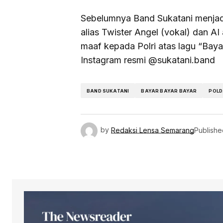
Sebelumnya Band Sukatani menjadi
alias Twister Angel (vokal) dan AI 
maaf kepada Polri atas lagu “Baya
Instagram resmi @sukatani.band
BAND SUKATANI
BAYAR BAYAR BAYAR
POLD
by
Redaksi Lensa Semarang
Publishe