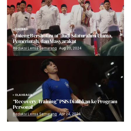
DAERAH
“Jateng Bersholawat” Jadi Silaturahmi Ulama,
Pemerintah, dan Masyarakat
Redaksi Lensa Semarang
Aug 20, 2024
OLAHRAGA
“Recovery Training” PSIS Dialihkan ke Program
Personal
Redaksi Lensa Semarang
Apr 24, 2024