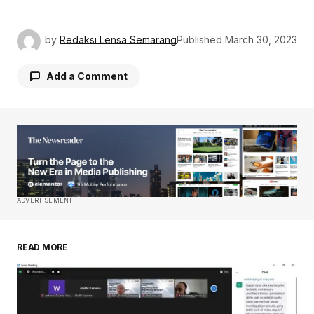
by
Redaksi Lensa Semarang
Published
March 30, 2023
Add a Comment
Your email address will not be published.
Required fields are marked
*
Comment
*
ADVERTISEMENT
READ MORE
Your Name
*