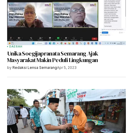
Your E-mail
*
Save my name, email, and website in this
browser for the next time I comment.
Submit Comment
DAERAH
Unika Soegijapranata Semarang Ajak
Masyarakat Makin Peduli Lingkungan
by
Redaksi Lensa Semarang
Apr 5, 2023