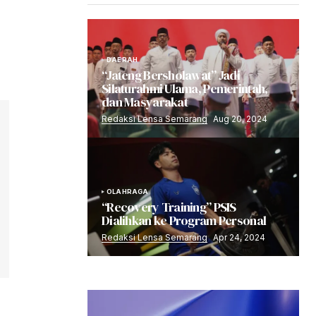
DAERAH
“Jateng Bersholawat” Jadi
Silaturahmi Ulama, Pemerintah,
dan Masyarakat
Redaksi Lensa Semarang
Aug 20, 2024
OLAHRAGA
“Recovery Training” PSIS
Dialihkan ke Program Personal
Redaksi Lensa Semarang
Apr 24, 2024