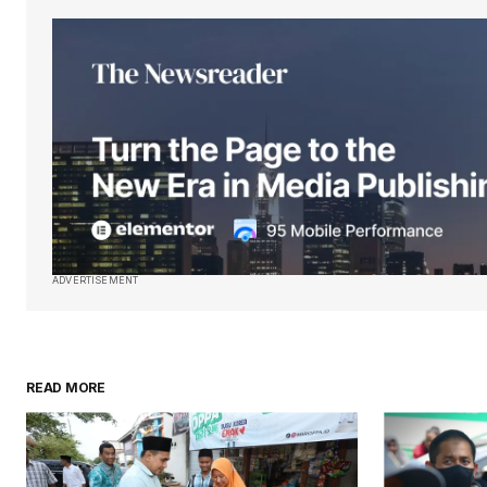
Your email address will not be pu
Comment
*
Your Name
*
Save my name, email, and websit
this browser for the next time I
ADVERTISEMENT
comment.
Submit Comment
READ MORE