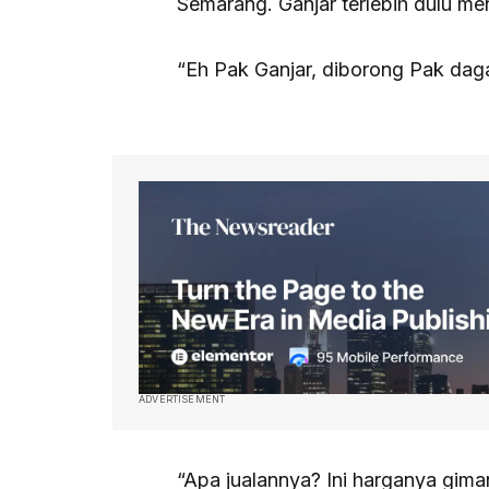
Semarang. Ganjar terlebih dulu m
“Eh Pak Ganjar, diborong Pak dag
ADVERTISEMENT
“Apa jualannya? Ini harganya gima