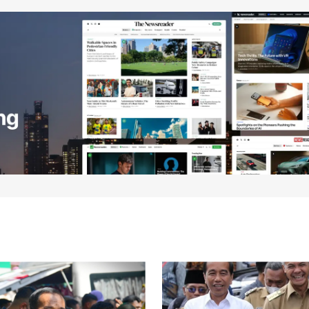
blished.
Required fields are marked
*
Your E-mail
*
e in