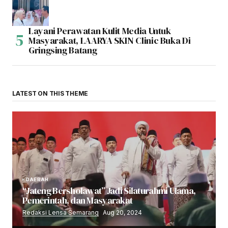
Layani Perawatan Kulit Media Untuk
Masyarakat, LAARYA SKIN Clinic Buka Di
Gringsing Batang
LATEST ON THIS THEME
DAERAH
“Jateng Bersholawat” Jadi Silaturahmi Ulama,
Pemerintah, dan Masyarakat
Redaksi Lensa Semarang
Aug 20, 2024