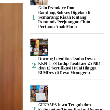
Gala Premiere Dan
Bandung,Sukses Digelar di
Semarang: Kisah tentang
Romantis Perjuangan Cinta
Pertama Anak Muda
Dorong Legalitas Usaha Desa,
KKN-T 78 Undip Fasilitasi 25 NIB
dan 12 Sertifikasi Halal Hingga
BUMDes di Desa Mranggen
GEKRAFS Jawa Tengah dan
Kalimantan Timur Perkuat Sinergi