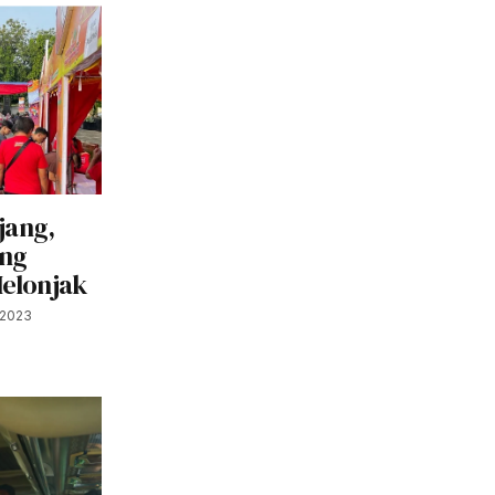
jang,
ung
Melonjak
 2023