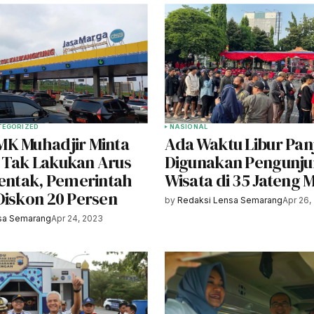
TEGORIZED
NASIONAL
K Muhadjir Minta
Ada Waktu Libur Pan
Tak Lakukan Arus
Digunakan Pengunj
rentak, Pemerintah
Wisata di 35 Jateng 
Diskon 20 Persen
by
Redaksi Lensa Semarang
Apr 26,
sa Semarang
Apr 24, 2023