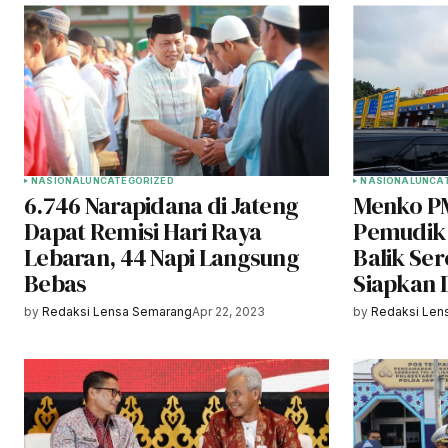
NASIONAL
UNCATEGORIZED
NASIONAL
UNCA
6.746 Narapidana di Jateng
Menko PM
Dapat Remisi Hari Raya
Pemudik 
Lebaran, 44 Napi Langsung
Balik Se
Bebas
Siapkan 
by
Redaksi Lensa Semarang
Apr 22, 2023
by
Redaksi Len