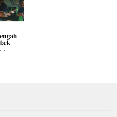
Tengah
abek
 2023