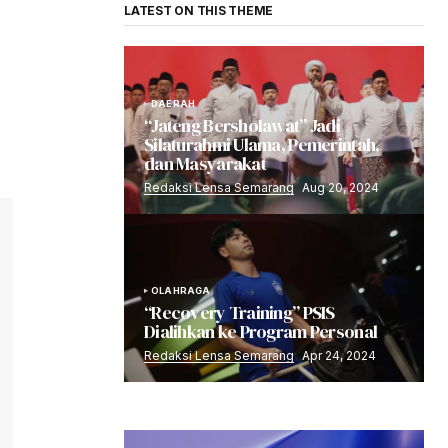
LATEST ON THIS THEME
DAERAH
“Jateng Bersholawat” Jadi
Silaturahmi Ulama, Pemerintah,
dan Masyarakat
Redaksi Lensa Semarang
Aug 20, 2024
OLAHRAGA
“Recovery Training” PSIS
Dialihkan ke Program Personal
Redaksi Lensa Semarang
Apr 24, 2024