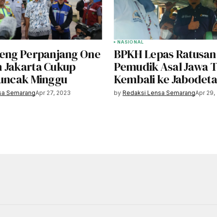
NASIONAL
teng Perpanjang One
BPKH Lepas Ratusan
 Jakarta Cukup
Pemudik Asal Jawa 
Puncak Minggu
Kembali ke Jabodet
sa Semarang
Apr 27, 2023
by
Redaksi Lensa Semarang
Apr 29,