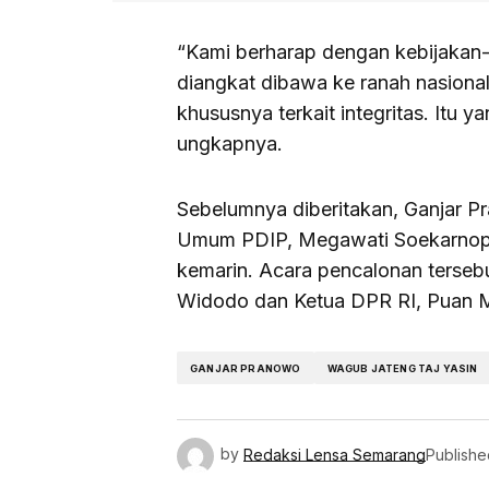
“Kami berharap dengan kebijakan-k
diangkat dibawa ke ranah nasional 
khususnya terkait integritas. Itu 
ungkapnya.
Sebelumnya diberitakan, Ganjar P
Umum PDIP, Megawati Soekarnoputr
kemarin. Acara pencalonan tersebu
Widodo dan Ketua DPR RI, Puan M
GANJAR PRANOWO
WAGUB JATENG TAJ YASIN
by
Redaksi Lensa Semarang
Publishe