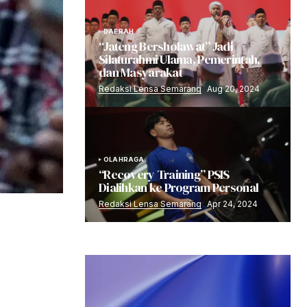
DAERAH
“Jateng Bersholawat” Jadi
Silaturahmi Ulama, Pemerintah,
dan Masyarakat
Redaksi Lensa Semarang
Aug 20, 2024
OLAHRAGA
“Recovery Training” PSIS
Dialihkan ke Program Personal
Redaksi Lensa Semarang
Apr 24, 2024