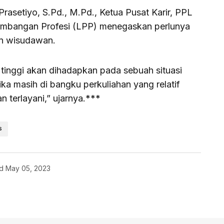
asetiyo, S.Pd., M.Pd., Ketua Pusat Karir, PPL
bangan Profesi (LPP) menegaskan perlunya
on wisudawan.
 tinggi akan dihadapkan pada sebuah situasi
ka masih di bangku perkuliahan yang relatif
n terlayani,” ujarnya.***
S
d
May 05, 2023