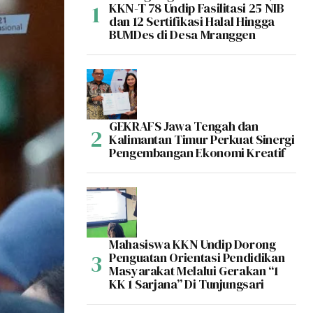
KKN-T 78 Undip Fasilitasi 25 NIB
dan 12 Sertifikasi Halal Hingga
BUMDes di Desa Mranggen
GEKRAFS Jawa Tengah dan
Kalimantan Timur Perkuat Sinergi
Pengembangan Ekonomi Kreatif
Mahasiswa KKN Undip Dorong
Penguatan Orientasi Pendidikan
Masyarakat Melalui Gerakan “1
KK 1 Sarjana” Di Tunjungsari