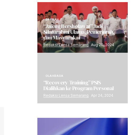
DAERAH
“Jateng Bersholawat” Jadi
Silaturahmi Ulama, Pemerintah,
dan Masyarakat
Redaksi Lensa Semarang
Aug 20, 2024
OLAHRAGA
“Recovery Training” PSIS
Dialihkan ke Program Personal
Redaksi Lensa Semarang
Apr 24, 2024