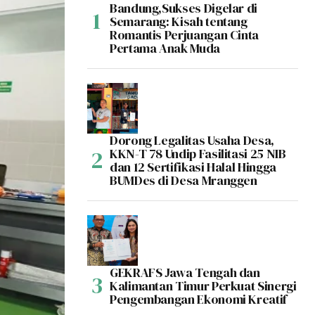
Bandung,Sukses Digelar di
Semarang: Kisah tentang
Romantis Perjuangan Cinta
Pertama Anak Muda
Dorong Legalitas Usaha Desa,
KKN-T 78 Undip Fasilitasi 25 NIB
dan 12 Sertifikasi Halal Hingga
BUMDes di Desa Mranggen
GEKRAFS Jawa Tengah dan
Kalimantan Timur Perkuat Sinergi
Pengembangan Ekonomi Kreatif