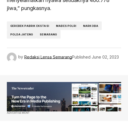
menyelamatkan nyawa setidaknya 460.778
jiwa,” pungkasnya.
GEREBEK PABRIK EKSTASI
MABES POLRI
NARKOBA
POLDA JATENG
SEMARANG
by
Redaksi Lensa Semarang
Published
June 02, 2023
ADVERTISEMENT