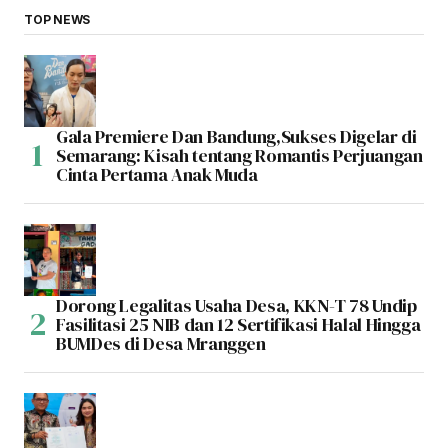
TOP NEWS
Gala Premiere Dan Bandung,Sukses Digelar di
Semarang: Kisah tentang Romantis Perjuangan
Cinta Pertama Anak Muda
Dorong Legalitas Usaha Desa, KKN-T 78 Undip
Fasilitasi 25 NIB dan 12 Sertifikasi Halal Hingga
BUMDes di Desa Mranggen