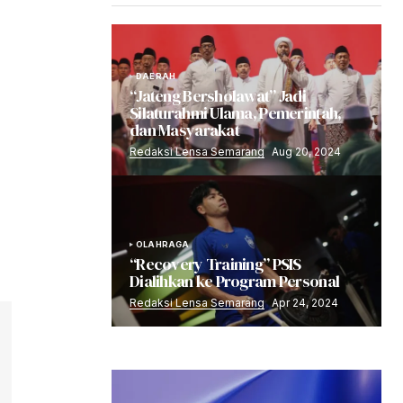
DAERAH
“Jateng Bersholawat” Jadi
Silaturahmi Ulama, Pemerintah,
dan Masyarakat
Redaksi Lensa Semarang
Aug 20, 2024
OLAHRAGA
“Recovery Training” PSIS
Dialihkan ke Program Personal
Redaksi Lensa Semarang
Apr 24, 2024