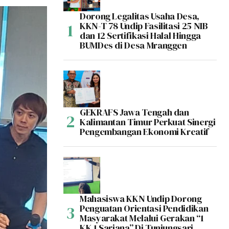
Dorong Legalitas Usaha Desa,
KKN-T 78 Undip Fasilitasi 25 NIB
dan 12 Sertifikasi Halal Hingga
BUMDes di Desa Mranggen
GEKRAFS Jawa Tengah dan
Kalimantan Timur Perkuat Sinergi
Pengembangan Ekonomi Kreatif
Mahasiswa KKN Undip Dorong
Penguatan Orientasi Pendidikan
Masyarakat Melalui Gerakan “1
KK 1 Sarjana” Di Tunjungsari