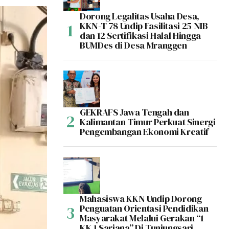
Dorong Legalitas Usaha Desa,
KKN-T 78 Undip Fasilitasi 25 NIB
dan 12 Sertifikasi Halal Hingga
BUMDes di Desa Mranggen
GEKRAFS Jawa Tengah dan
Kalimantan Timur Perkuat Sinergi
Pengembangan Ekonomi Kreatif
Mahasiswa KKN Undip Dorong
Penguatan Orientasi Pendidikan
Masyarakat Melalui Gerakan “1
KK 1 Sarjana” Di Tunjungsari