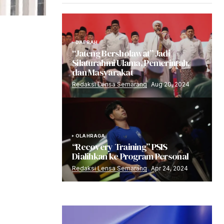
DAERAH
“Jateng Bersholawat” Jadi
Silaturahmi Ulama, Pemerintah,
dan Masyarakat
Redaksi Lensa Semarang
Aug 20, 2024
OLAHRAGA
“Recovery Training” PSIS
Dialihkan ke Program Personal
Redaksi Lensa Semarang
Apr 24, 2024