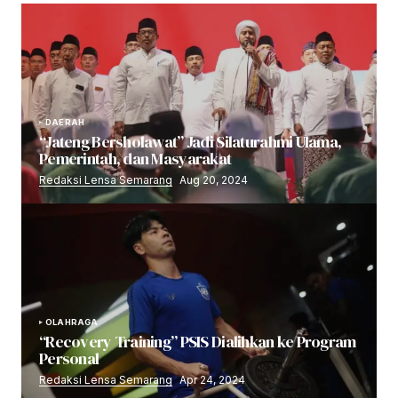
DAERAH
“Jateng Bersholawat” Jadi Silaturahmi Ulama,
Pemerintah, dan Masyarakat
Redaksi Lensa Semarang
Aug 20, 2024
OLAHRAGA
“Recovery Training” PSIS Dialihkan ke Program
Personal
Redaksi Lensa Semarang
Apr 24, 2024