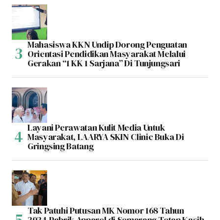
Mahasiswa KKN Undip Dorong Penguatan
Orientasi Pendidikan Masyarakat Melalui
Gerakan “1 KK 1 Sarjana” Di Tunjungsari
Layani Perawatan Kulit Media Untuk
Masyarakat, LAARYA SKIN Clinic Buka Di
Gringsing Batang
Tak Patuhi Putusan MK Nomor 168 Tahun
2024,Pabrik Apparel di Semarang Tetap Kasih