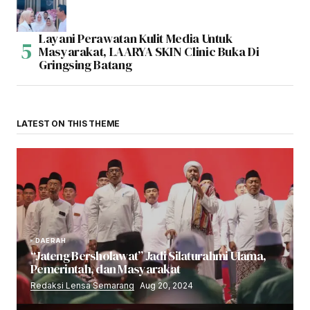
Layani Perawatan Kulit Media Untuk
Masyarakat, LAARYA SKIN Clinic Buka Di
Gringsing Batang
LATEST ON THIS THEME
DAERAH
“Jateng Bersholawat” Jadi Silaturahmi Ulama,
Pemerintah, dan Masyarakat
Redaksi Lensa Semarang
Aug 20, 2024