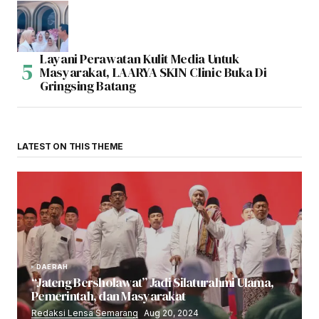
Layani Perawatan Kulit Media Untuk
Masyarakat, LAARYA SKIN Clinic Buka Di
Gringsing Batang
LATEST ON THIS THEME
DAERAH
“Jateng Bersholawat” Jadi Silaturahmi Ulama,
Pemerintah, dan Masyarakat
Redaksi Lensa Semarang
Aug 20, 2024