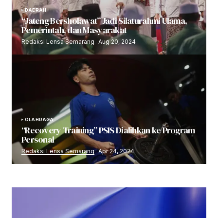
DAERAH
“Jateng Bersholawat” Jadi Silaturahmi Ulama,
Pemerintah, dan Masyarakat
Redaksi Lensa Semarang
Aug 20, 2024
OLAHRAGA
“Recovery Training” PSIS Dialihkan ke Program
Personal
Redaksi Lensa Semarang
Apr 24, 2024