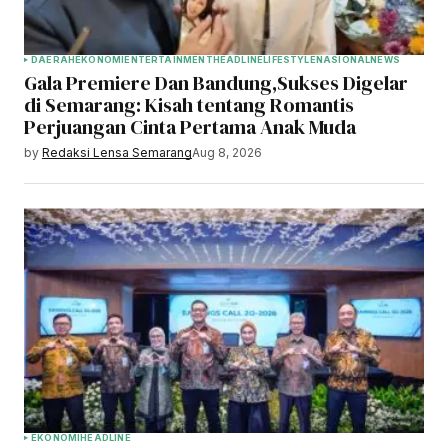
DAERAH
EKONOMI
ENTERTAINMENT
HEADLINE
LIFESTYLE
NASIONAL
NEWS
Gala Premiere Dan Bandung,Sukses Digelar
di Semarang: Kisah tentang Romantis
Perjuangan Cinta Pertama Anak Muda
by
Redaksi Lensa Semarang
Aug 8, 2026
EKONOMI
HEADLINE