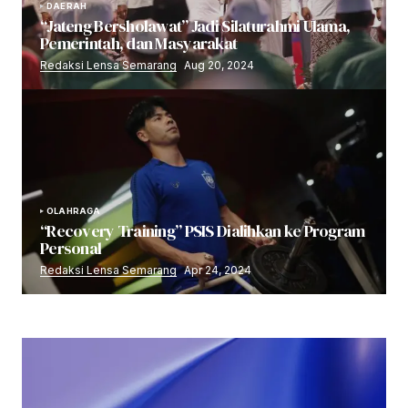
DAERAH
“Jateng Bersholawat” Jadi Silaturahmi Ulama,
Pemerintah, dan Masyarakat
Redaksi Lensa Semarang
Aug 20, 2024
OLAHRAGA
“Recovery Training” PSIS Dialihkan ke Program
Personal
Redaksi Lensa Semarang
Apr 24, 2024