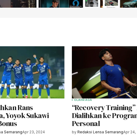
OLAHRAGA
ahkan Rans
“Recovery Training” 
a, Yoyok Sukawi
Dialihkan ke Progr
Bonus
Personal
sa Semarang
Apr 23, 2024
by
Redaksi Lensa Semarang
Apr 24,