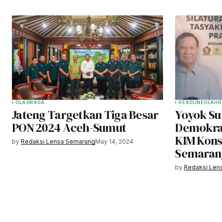
OLAHRAGA
HEADLINE
OLAHR
Jateng Targetkan Tiga Besar
Yoyok Su
PON 2024 Aceh-Sumut
Demokrat
KIM Konst
by
Redaksi Lensa Semarang
May 14, 2024
Semaran
by
Redaksi Len