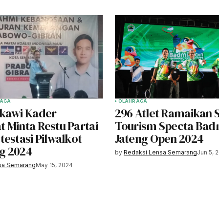
AGA
OLAHRAGA
kawi Kader
296 Atlet Ramaikan 
 Minta Restu Partai
Tourism Specta Bad
estasi Pilwalkot
Jateng Open 2024
g 2024
by
Redaksi Lensa Semarang
Jun 5, 
sa Semarang
May 15, 2024