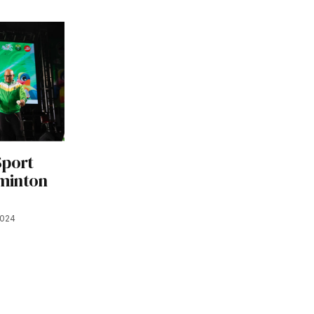
Sport
minton
2024