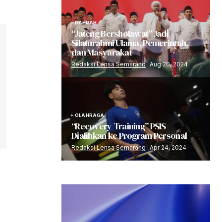
DAERAH
“Jateng Bersholawat” Jadi
Silaturahmi Ulama, Pemerintah,
dan Masyarakat
Redaksi Lensa Semarang
Aug 20, 2024
OLAHRAGA
“Recovery Training” PSIS
Dialihkan ke Program Personal
Redaksi Lensa Semarang
Apr 24, 2024