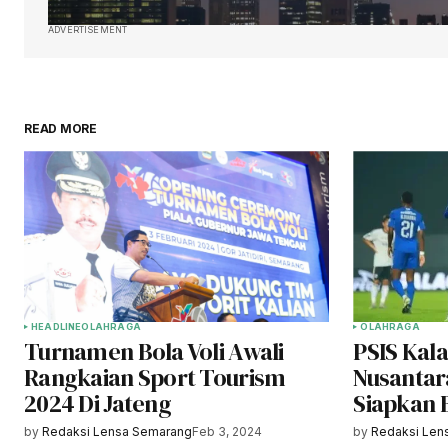
ADVERTISEMENT
READ MORE
HEADLINE
OLAHRAGA
OLAHRAGA
Turnamen Bola Voli Awali
PSIS Kal
Rangkaian Sport Tourism
Nusantar
2024 Di Jateng
Siapkan 
by
Redaksi Lensa Semarang
Feb 3, 2024
by
Redaksi Len