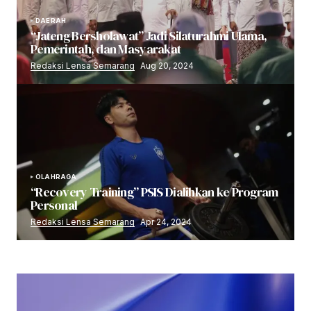
DAERAH
“Jateng Bersholawat” Jadi Silaturahmi Ulama,
Pemerintah, dan Masyarakat
Redaksi Lensa Semarang
Aug 20, 2024
OLAHRAGA
“Recovery Training” PSIS Dialihkan ke Program
Personal
Redaksi Lensa Semarang
Apr 24, 2024