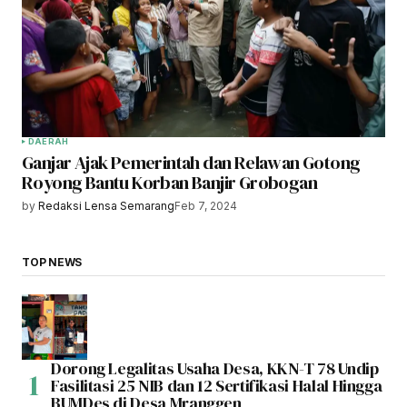
DAERAH
Ganjar Ajak Pemerintah dan Relawan Gotong
Royong Bantu Korban Banjir Grobogan
by
Redaksi Lensa Semarang
Feb 7, 2024
TOP NEWS
Dorong Legalitas Usaha Desa, KKN-T 78 Undip
Fasilitasi 25 NIB dan 12 Sertifikasi Halal Hingga
BUMDes di Desa Mranggen