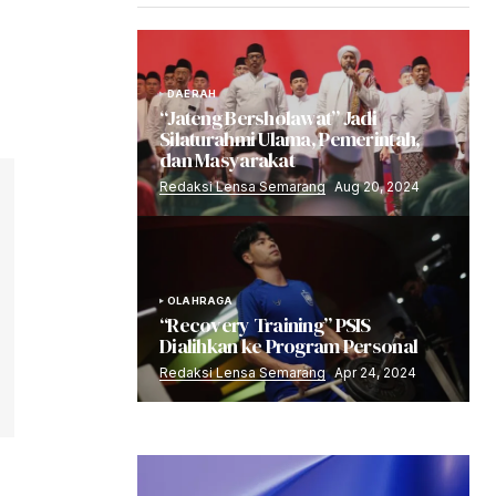
DAERAH
“Jateng Bersholawat” Jadi
Silaturahmi Ulama, Pemerintah,
dan Masyarakat
Redaksi Lensa Semarang
Aug 20, 2024
OLAHRAGA
“Recovery Training” PSIS
Dialihkan ke Program Personal
Redaksi Lensa Semarang
Apr 24, 2024