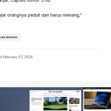
njar, Capres nomor 3 itu.
jar orangnya peduli dan harus menang,”
JAR-MAHFUD
d
February 07, 2024