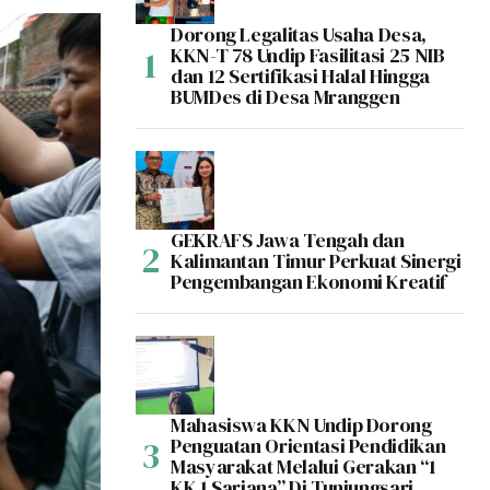
Dorong Legalitas Usaha Desa,
KKN-T 78 Undip Fasilitasi 25 NIB
dan 12 Sertifikasi Halal Hingga
BUMDes di Desa Mranggen
GEKRAFS Jawa Tengah dan
Kalimantan Timur Perkuat Sinergi
Pengembangan Ekonomi Kreatif
Mahasiswa KKN Undip Dorong
Penguatan Orientasi Pendidikan
Masyarakat Melalui Gerakan “1
KK 1 Sarjana” Di Tunjungsari