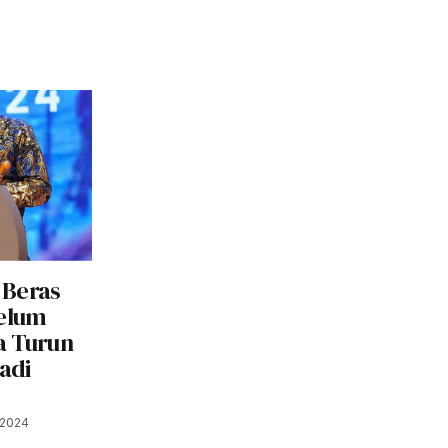
 Beras
elum
a Turun
adi
 2024