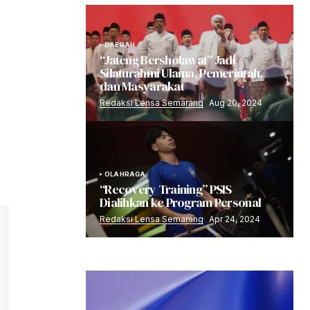
DAERAH
“Jateng Bersholawat” Jadi
Silaturahmi Ulama, Pemerintah,
dan Masyarakat
Redaksi Lensa Semarang
Aug 20, 2024
OLAHRAGA
“Recovery Training” PSIS
Dialihkan ke Program Personal
Redaksi Lensa Semarang
Apr 24, 2024