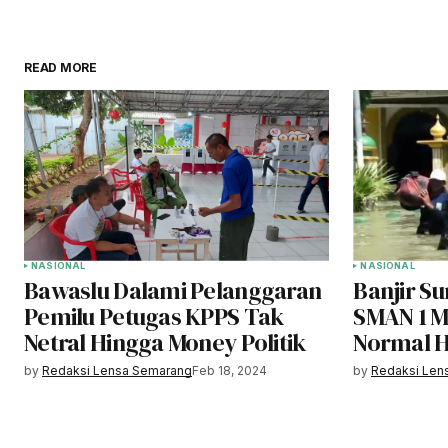
READ MORE
NASIONAL
NASIONAL
Bawaslu Dalami Pelanggaran
Banjir Su
Pemilu Petugas KPPS Tak
SMAN 1 M
Netral Hingga Money Politik
Normal Ha
by
Redaksi Lensa Semarang
Feb 18, 2024
by
Redaksi Len