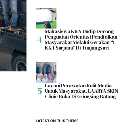
Mahasiswa KKN Undip Dorong
Penguatan Orientasi Pendidikan
Masyarakat Melalui Gerakan “1
KK 1 Sarjana” Di Tunjungsari
Layani Perawatan Kulit Media
Untuk Masyarakat, LAARYA SKIN
Clinic Buka Di Gringsing Batang
LATEST ON THIS THEME