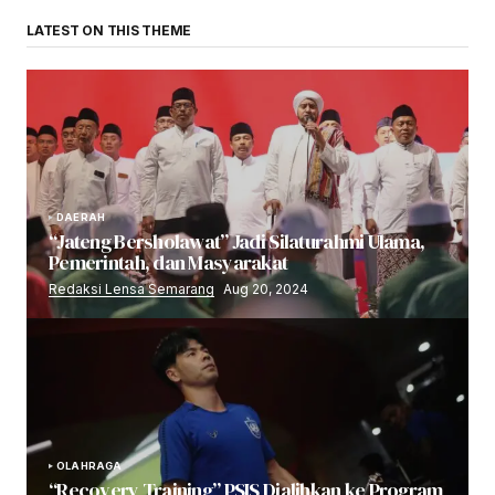
LATEST ON THIS THEME
DAERAH
“Jateng Bersholawat” Jadi Silaturahmi Ulama,
Pemerintah, dan Masyarakat
Redaksi Lensa Semarang
Aug 20, 2024
OLAHRAGA
“Recovery Training” PSIS Dialihkan ke Program