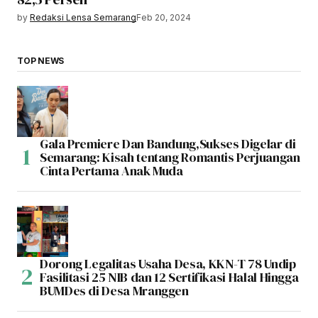
by
Redaksi Lensa Semarang
Feb 20, 2024
TOP NEWS
Gala Premiere Dan Bandung,Sukses Digelar di
Semarang: Kisah tentang Romantis Perjuangan
Cinta Pertama Anak Muda
Dorong Legalitas Usaha Desa, KKN-T 78 Undip
Fasilitasi 25 NIB dan 12 Sertifikasi Halal Hingga
BUMDes di Desa Mranggen