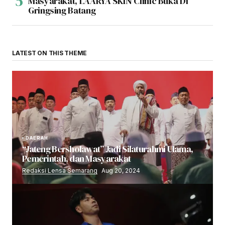
Masyarakat, LAARYA SKIN Clinic Buka Di
Gringsing Batang
LATEST ON THIS THEME
DAERAH
“Jateng Bersholawat” Jadi Silaturahmi Ulama,
Pemerintah, dan Masyarakat
Redaksi Lensa Semarang
Aug 20, 2024