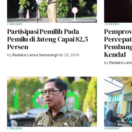
DAERAH
DAERAH
Partisipasi Pemilih Pada
Pemprov
Pemilu di Jateng Capai 82,5
Percepat 
Persen
Pembang
Kendal
by
Redaksi Lensa Semarang
Feb 20, 2024
by
Redaksi Len
DAERAH
DAERAH