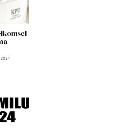
elkomsel
ama
 2024