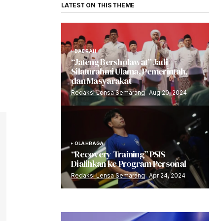
LATEST ON THIS THEME
DAERAH
“Jateng Bersholawat” Jadi
Silaturahmi Ulama, Pemerintah,
dan Masyarakat
Redaksi Lensa Semarang
Aug 20, 2024
OLAHRAGA
“Recovery Training” PSIS
Dialihkan ke Program Personal
Redaksi Lensa Semarang
Apr 24, 2024