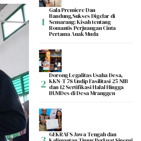
Gala Premiere Dan
Bandung,Sukses Digelar di
Semarang: Kisah tentang
Romantis Perjuangan Cinta
Pertama Anak Muda
Dorong Legalitas Usaha Desa,
KKN-T 78 Undip Fasilitasi 25 NIB
dan 12 Sertifikasi Halal Hingga
BUMDes di Desa Mranggen
GEKRAFS Jawa Tengah dan
Kalimantan Timur Perkuat Sinergi