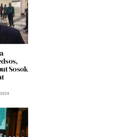
ka
edsos,
but Sosok
at
 2024