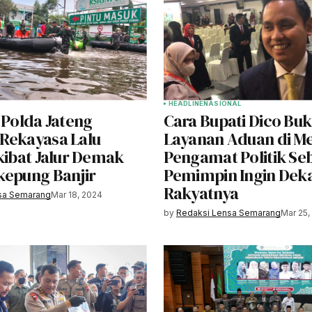
HEADLINE
NASIONAL
 Polda Jateng
Cara Bupati Dico Bu
Rekayasa Lalu
Layanan Aduan di M
kibat Jalur Demak
Pengamat Politik Se
kepung Banjir
Pemimpin Ingin Dek
Rakyatnya
sa Semarang
Mar 18, 2024
by
Redaksi Lensa Semarang
Mar 25,