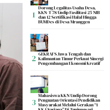
Dorong Legalitas Usaha Desa,
KKN-T 78 Undip Fasilitasi 25 NIB
dan 12 Sertifikasi Halal Hingga
BUMDes di Desa Mranggen
GEKRAFS Jawa Tengah dan
Kalimantan Timur Perkuat Sinergi
Pengembangan Ekonomi Kreatif
Mahasiswa KKN Undip Dorong
Penguatan Orientasi Pendidikan
Masyarakat Melalui Gerakan “1
KK 1 Sarjana” Di Tunjungsari