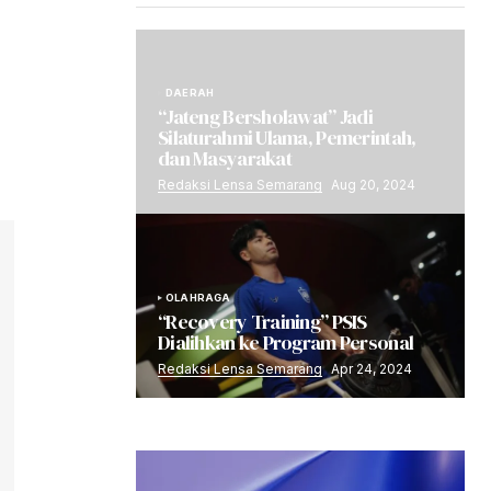
DAERAH
“Jateng Bersholawat” Jadi
Silaturahmi Ulama, Pemerintah,
dan Masyarakat
Redaksi Lensa Semarang
Aug 20, 2024
OLAHRAGA
“Recovery Training” PSIS
Dialihkan ke Program Personal
Redaksi Lensa Semarang
Apr 24, 2024