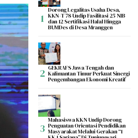
Dorong Legalitas Usaha Desa,
KKN-T 78 Undip Fasilitasi 25 NIB
dan 12 Sertifikasi Halal Hingga
BUMDes di Desa Mranggen
GEKRAFS Jawa Tengah dan
Kalimantan Timur Perkuat Sinergi
Pengembangan Ekonomi Kreatif
Mahasiswa KKN Undip Dorong
Penguatan Orientasi Pendidikan
Masyarakat Melalui Gerakan “1
KK 1 Sarjana” Di Tunjungsari