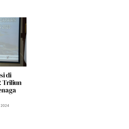
i di
 Triliun
enaga
 2024