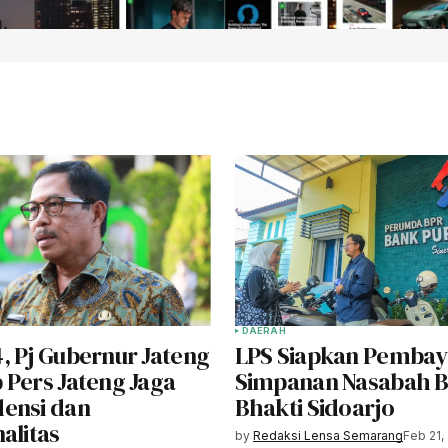
DAERAH
, Pj Gubernur Jateng
LPS Siapkan Pembay
 Pers Jateng Jaga
Simpanan Nasabah B
ensi dan
Bhakti Sidoarjo
alitas
by
Redaksi Lensa Semarang
Feb 21,