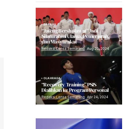
DAERAH
“Jateng Bersholawat” Jadi
Silaturahmi Ulama, Pemerintah,
dan Masyarakat
Redaksi Lensa Semarang
Aug 20, 2024
OLAHRAGA
“Recovery Training” PSIS
Dialihkan ke Program Personal
Redaksi Lensa Semarang
Apr 24, 2024