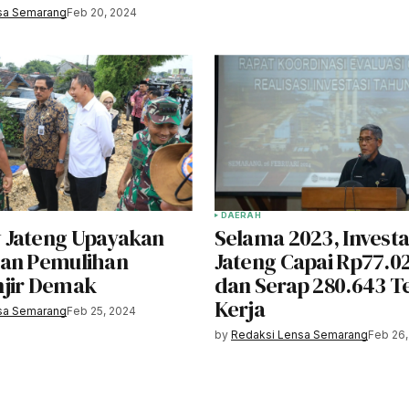
sa Semarang
Feb 20, 2024
DAERAH
 Jateng Upayakan
Selama 2023, Investas
an Pemulihan
Jateng Capai Rp77.02
jir Demak
dan Serap 280.643 T
Kerja
sa Semarang
Feb 25, 2024
by
Redaksi Lensa Semarang
Feb 26,