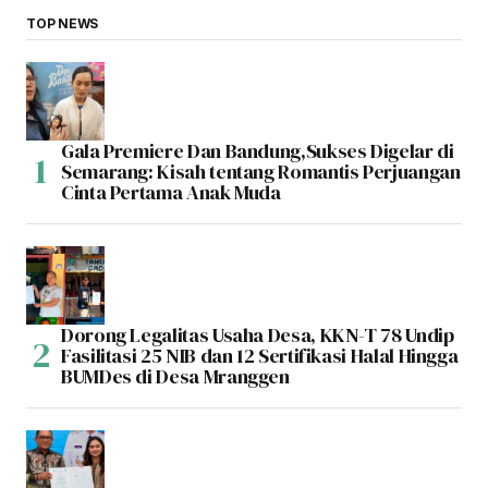
TOP NEWS
Gala Premiere Dan Bandung,Sukses Digelar di
Semarang: Kisah tentang Romantis Perjuangan
Cinta Pertama Anak Muda
Dorong Legalitas Usaha Desa, KKN-T 78 Undip
Fasilitasi 25 NIB dan 12 Sertifikasi Halal Hingga
BUMDes di Desa Mranggen