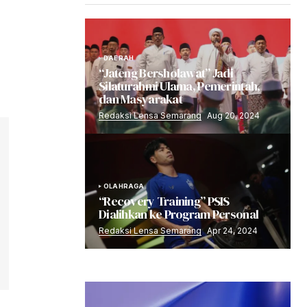
DAERAH
“Jateng Bersholawat” Jadi
Silaturahmi Ulama, Pemerintah,
dan Masyarakat
Redaksi Lensa Semarang
Aug 20, 2024
OLAHRAGA
“Recovery Training” PSIS
Dialihkan ke Program Personal
Redaksi Lensa Semarang
Apr 24, 2024