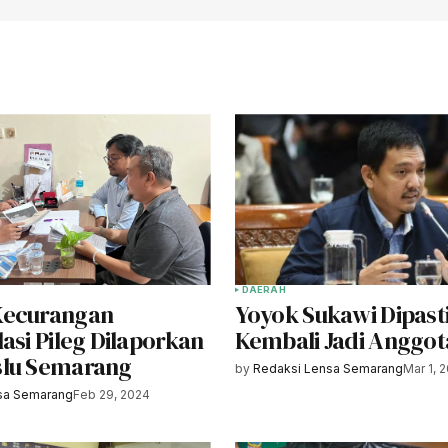
DAERAH
Kecurangan
Yoyok Sukawi Dipast
asi Pileg Dilaporkan
Kembali Jadi Anggot
slu Semarang
by
Redaksi Lensa Semarang
Mar 1, 
sa Semarang
Feb 29, 2024