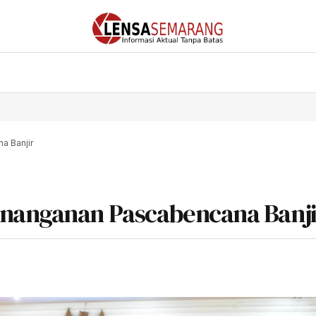
a Banjir
enanganan Pascabencana Banj