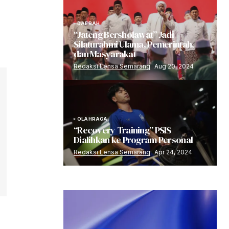
DAERAH
“Jateng Bersholawat” Jadi
Silaturahmi Ulama, Pemerintah,
dan Masyarakat
Redaksi Lensa Semarang
Aug 20, 2024
OLAHRAGA
“Recovery Training” PSIS
Dialihkan ke Program Personal
Redaksi Lensa Semarang
Apr 24, 2024