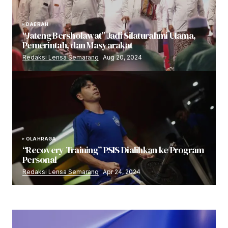
DAERAH
“Jateng Bersholawat” Jadi Silaturahmi Ulama,
Pemerintah, dan Masyarakat
Redaksi Lensa Semarang
Aug 20, 2024
OLAHRAGA
“Recovery Training” PSIS Dialihkan ke Program
Personal
Redaksi Lensa Semarang
Apr 24, 2024