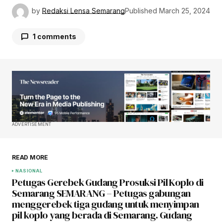
by
Redaksi Lensa Semarang
Published
March 25, 2024
1 comments
Pingback:
Cara Bupati Dico Buka Layanan
Aduan di Medsos, Pengamat Politik Sebut
Sosok Pemimpin Ingin Dekat Rakyatnya
ADVERTISEMENT
READ MORE
NASIONAL
Petugas Gerebek Gudang Prosuksi Pil Koplo di
Semarang SEMARANG – Petugas gabungan
menggerebek tiga gudang untuk menyimpan
pil koplo yang berada di Semarang. Gudang