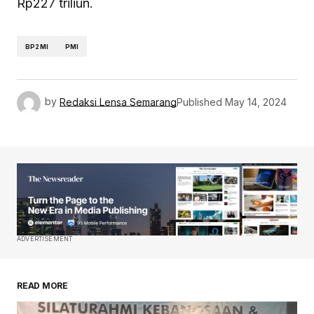
Rp227 triliun.
BP2MI
PMI
by
Redaksi Lensa Semarang
Published
May 14, 2024
ADVERTISEMENT
READ MORE