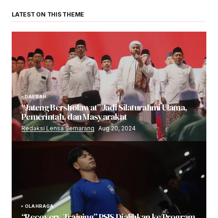
LATEST ON THIS THEME
DAERAH
“Jateng Bersholawat” Jadi Silaturahmi Ulama,
Pemerintah, dan Masyarakat
Redaksi Lensa Semarang
Aug 20, 2024
OLAHRAGA
“Recovery Training” PSIS Dialihkan ke Program