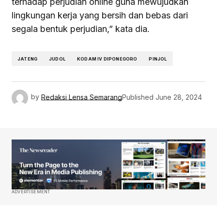
terhadap perjudian online guna mewujudkan
lingkungan kerja yang bersih dan bebas dari
segala bentuk perjudian,” kata dia.
JATENG
JUDOL
KODAM IV DIPONEGORO
PINJOL
by
Redaksi Lensa Semarang
Published
June 28, 2024
ADVERTISEMENT