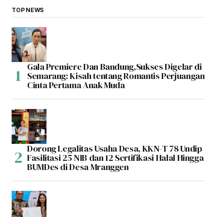
TOP NEWS
Gala Premiere Dan Bandung,Sukses Digelar di
Semarang: Kisah tentang Romantis Perjuangan
Cinta Pertama Anak Muda
Dorong Legalitas Usaha Desa, KKN-T 78 Undip
Fasilitasi 25 NIB dan 12 Sertifikasi Halal Hingga
BUMDes di Desa Mranggen