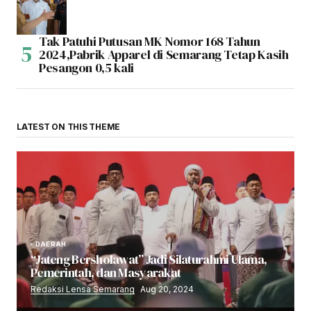
Tak Patuhi Putusan MK Nomor 168 Tahun
2024,Pabrik Apparel di Semarang Tetap Kasih
Pesangon 0,5 kali
LATEST ON THIS THEME
DAERAH
“Jateng Bersholawat” Jadi Silaturahmi Ulama,
Pemerintah, dan Masyarakat
Redaksi Lensa Semarang
Aug 20, 2024