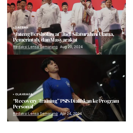
DAERAH
“Jateng Bersholawat” Jadi Silaturahmi Ulama,
Pemerintah, dan Masyarakat
Redaksi Lensa Semarang
Aug 20, 2024
OLAHRAGA
“Recovery Training” PSIS Dialihkan ke Program
Personal
Redaksi Lensa Semarang
Apr 24, 2024