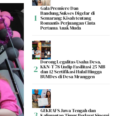
Gala Premiere Dan
Bandung,Sukses Digelar di
Semarang: Kisah tentang
Romantis Perjuangan Cinta
Pertama Anak Muda
Dorong Legalitas Usaha Desa,
KKN-T 78 Undip Fasilitasi 25 NIB
dan 12 Sertifikasi Halal Hingga
BUMDes di Desa Mranggen
GEKRAFS Jawa Tengah dan
Kalimantan Timur Perkuat Sinergi