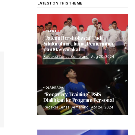
LATEST ON THIS THEME
DAERAH
“Jateng Bersholawat” Jadi
Silaturahmi Ulama, Pemerintah,
dan Masyarakat
Redaksi Lensa Semarang
Aug 20, 2024
OLAHRAGA
“Recovery Training” PSIS
Dialihkan ke Program Personal
Redaksi Lensa Semarang
Apr 24, 2024