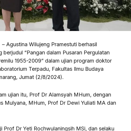
) – Agustina Wilujeng Pramestuti berhasil
 berjudul “Pangan dalam Pusaran Pergulatan
l Pemilu 1955-2009” dalam ujian program doktor
aboratorium Terpadu, Fakultas Ilmu Budaya
emarang, Jumat (2/8/2024).
lam ujian itu, Prof Dr Alamsyah MHum, dengan
us Mulyana, MHum, Prof Dr Dewi Yuliati MA dan
i Prof Dr Yeti Rochwulaningsih MSi, dan selaku