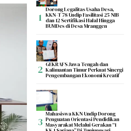
Dorong Legalitas Usaha Desa,
KKN-T 78 Undip Fasilitasi 25 NIB
dan 12 Sertifikasi Halal Hingga
BUMDes di Desa Mranggen
GEKRAFS Jawa Tengah dan
Kalimantan Timur Perkuat Sinergi
Pengembangan Ekonomi Kreatif
Mahasiswa KKN Undip Dorong
Penguatan Orientasi Pendidikan
Masyarakat Melalui Gerakan “1
KK 1 Sarjana” Di Tunjungsari