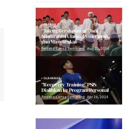
DAERAH
“Jateng Bersholawat” Jadi
Silaturahmi Ulama, Pemerintah,
dan Masyarakat
Redaksi Lensa Semarang
Aug 20, 2024
OLAHRAGA
“Recovery Training” PSIS
Dialihkan ke Program Personal
Redaksi Lensa Semarang
Apr 24, 2024