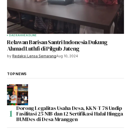
DAERAH
HEADLINE
Relawan Barisan Santri Indonesia Dukung
Ahmad Luthfi di Pilgub Jateng
by
Redaksi Lensa Semarang
Aug 10, 2024
TOP NEWS
Dorong Legalitas Usaha Desa, KKN-T 78 Undip
Fasilitasi 25 NIB dan 12 Sertifikasi Halal Hingga
BUMDes di Desa Mranggen