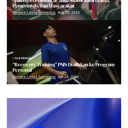
“Jateng Bersholawat” Jadi Silaturahmi Ulama,
Pemerintah, dan Masyarakat
Redaksi Lensa Semarang
Aug 20, 2024
OLAHRAGA
“Recovery Training” PSIS Dialihkan ke Program
Personal
Redaksi Lensa Semarang
Apr 24, 2024