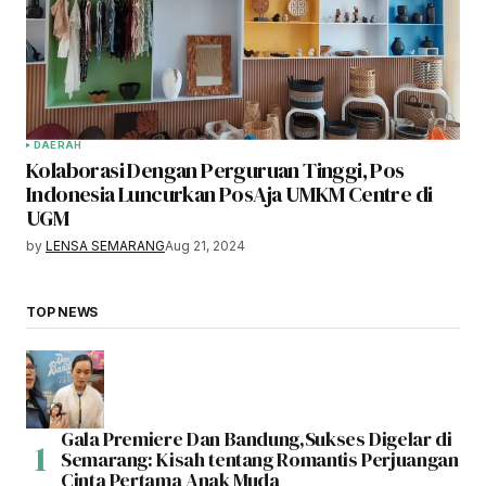
DAERAH
Kolaborasi Dengan Perguruan Tinggi, Pos
Indonesia Luncurkan PosAja UMKM Centre di
UGM
by
LENSA SEMARANG
Aug 21, 2024
TOP NEWS
Gala Premiere Dan Bandung,Sukses Digelar di
Semarang: Kisah tentang Romantis Perjuangan
Cinta Pertama Anak Muda