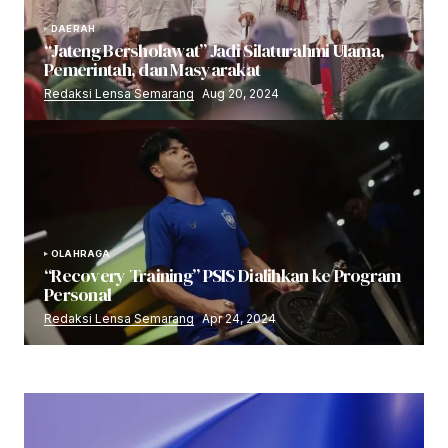
DAERAH
“Jateng Bersholawat” Jadi Silaturahmi Ulama,
Pemerintah, dan Masyarakat
Redaksi Lensa Semarang
Aug 20, 2024
OLAHRAGA
“Recovery Training” PSIS Dialihkan ke Program
Personal
Redaksi Lensa Semarang
Apr 24, 2024