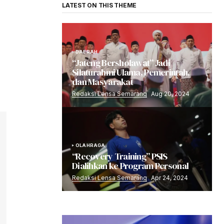
LATEST ON THIS THEME
DAERAH
“Jateng Bersholawat” Jadi
Silaturahmi Ulama, Pemerintah,
dan Masyarakat
Redaksi Lensa Semarang
Aug 20, 2024
OLAHRAGA
“Recovery Training” PSIS
Dialihkan ke Program Personal
Redaksi Lensa Semarang
Apr 24, 2024