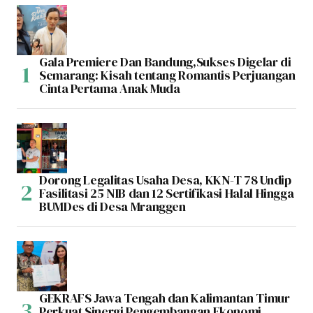
Gala Premiere Dan Bandung,Sukses Digelar di
Semarang: Kisah tentang Romantis Perjuangan
Cinta Pertama Anak Muda
Dorong Legalitas Usaha Desa, KKN-T 78 Undip
Fasilitasi 25 NIB dan 12 Sertifikasi Halal Hingga
BUMDes di Desa Mranggen
GEKRAFS Jawa Tengah dan Kalimantan Timur
Perkuat Sinergi Pengembangan Ekonomi