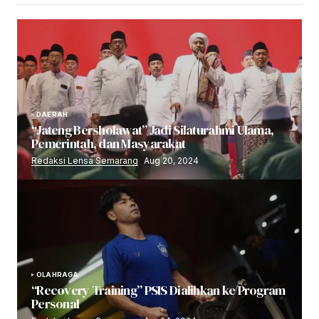
DAERAH
“Jateng Bersholawat” Jadi Silaturahmi Ulama,
Pemerintah, dan Masyarakat
Redaksi Lensa Semarang
Aug 20, 2024
OLAHRAGA
“Recovery Training” PSIS Dialihkan ke Program
Personal