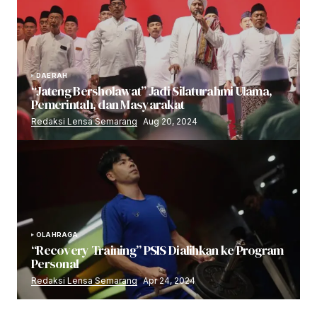
DAERAH
“Jateng Bersholawat” Jadi Silaturahmi Ulama,
Pemerintah, dan Masyarakat
Redaksi Lensa Semarang
Aug 20, 2024
OLAHRAGA
“Recovery Training” PSIS Dialihkan ke Program
Personal
Redaksi Lensa Semarang
Apr 24, 2024