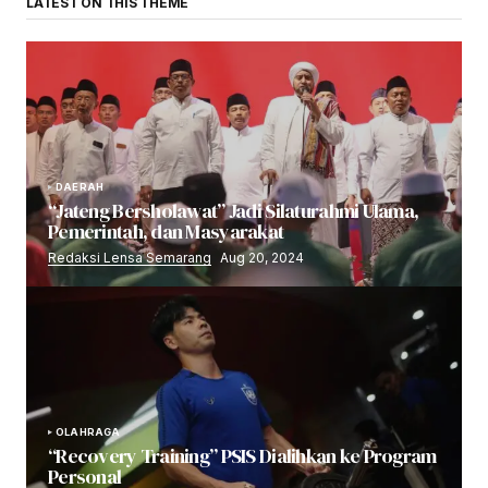
LATEST ON THIS THEME
DAERAH
“Jateng Bersholawat” Jadi Silaturahmi Ulama,
Pemerintah, dan Masyarakat
Redaksi Lensa Semarang
Aug 20, 2024
OLAHRAGA
“Recovery Training” PSIS Dialihkan ke Program
Personal