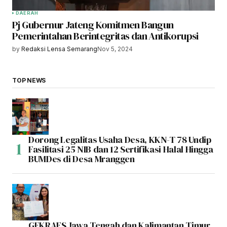
DAERAH
Pj Gubernur Jateng Komitmen Bangun
Pemerintahan Berintegritas dan Antikorupsi
by
Redaksi Lensa Semarang
Nov 5, 2024
TOP NEWS
Dorong Legalitas Usaha Desa, KKN-T 78 Undip
Fasilitasi 25 NIB dan 12 Sertifikasi Halal Hingga
BUMDes di Desa Mranggen
GEKRAFS Jawa Tengah dan Kalimantan Timur