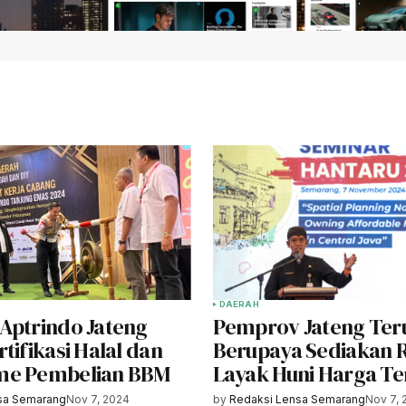
DAERAH
Aptrindo Jateng
Pemprov Jateng Ter
tifikasi Halal dan
Berupaya Sediakan
me Pembelian BBM
Layak Huni Harga T
sa Semarang
Nov 7, 2024
by
Redaksi Lensa Semarang
Nov 7, 