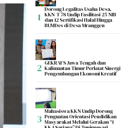
Dorong Legalitas Usaha Desa,
KKN-T 78 Undip Fasilitasi 25 NIB
dan 12 Sertifikasi Halal Hingga
BUMDes di Desa Mranggen
GEKRAFS Jawa Tengah dan
Kalimantan Timur Perkuat Sinergi
Pengembangan Ekonomi Kreatif
Mahasiswa KKN Undip Dorong
Penguatan Orientasi Pendidikan
Masyarakat Melalui Gerakan “1
KK 1 Sarjana” Di Tunjungsari