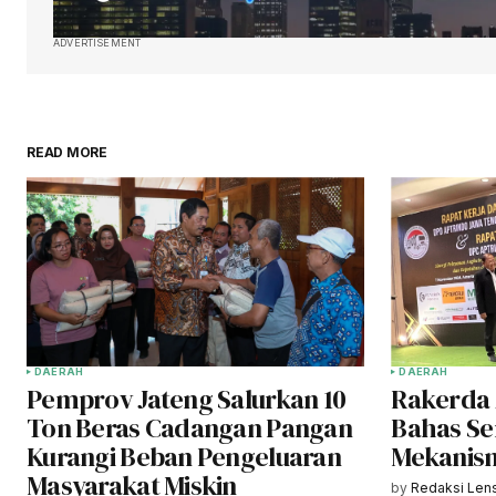
ADVERTISEMENT
READ MORE
DAERAH
DAERAH
Pemprov Jateng Salurkan 10
Rakerda 
Ton Beras Cadangan Pangan
Bahas Ser
Kurangi Beban Pengeluaran
Mekanis
Masyarakat Miskin
by
Redaksi Len