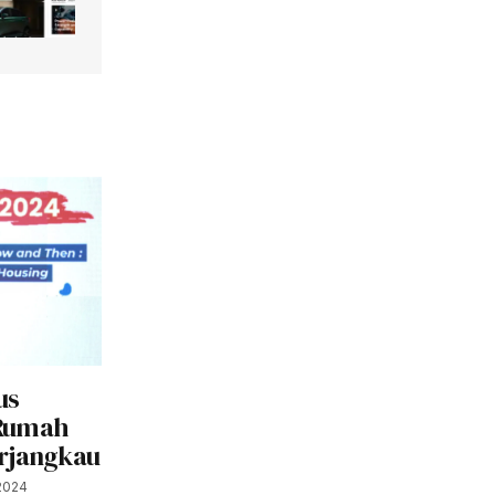
us
 Rumah
erjangkau
2024