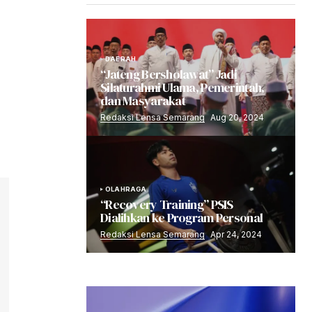
DAERAH
“Jateng Bersholawat” Jadi
Silaturahmi Ulama, Pemerintah,
dan Masyarakat
Redaksi Lensa Semarang
Aug 20, 2024
OLAHRAGA
“Recovery Training” PSIS
Dialihkan ke Program Personal
Redaksi Lensa Semarang
Apr 24, 2024