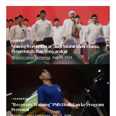
DAERAH
“Jateng Bersholawat” Jadi Silaturahmi Ulama,
Pemerintah, dan Masyarakat
Redaksi Lensa Semarang
Aug 20, 2024
OLAHRAGA
“Recovery Training” PSIS Dialihkan ke Program
Personal
Redaksi Lensa Semarang
Apr 24, 2024