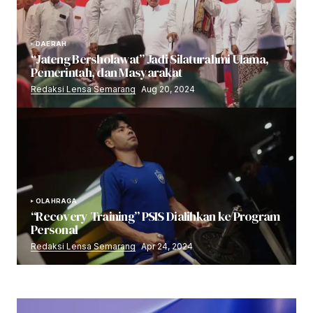
DAERAH
“Jateng Bersholawat” Jadi Silaturahmi Ulama,
Pemerintah, dan Masyarakat
Redaksi Lensa Semarang
Aug 20, 2024
OLAHRAGA
“Recovery Training” PSIS Dialihkan ke Program
Personal
Redaksi Lensa Semarang
Apr 24, 2024